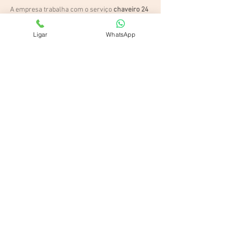
A empresa trabalha com o serviço
chaveiro 24
horas automotivo
Com o objetivo de solucionar os problemas dos
Ligar
WhatsApp
seus clientes, o Chaveiro Trava presta
atendimento durante 24 horas por dia e 7 dias
por semana. Os serviços são prestados
sempre com eficiência, agilidade e rapidez,
levando chaves produzidas com materiais de
primeira linha.