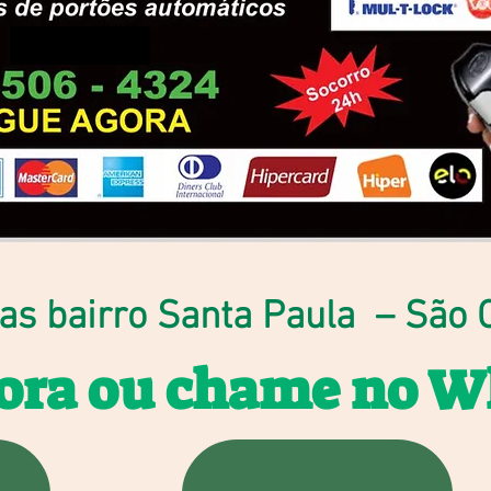
as bairro Santa Paula – São 
gora ou chame no 