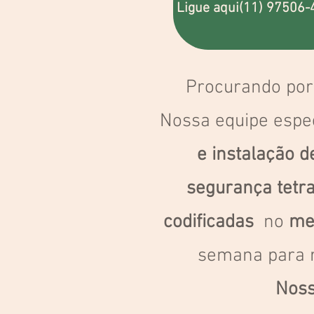
Ligue aqui(11) 97506
Procurando por
Nossa equipe espe
e instalação d
segurança tetra
codificadas
no
me
semana para r
Noss