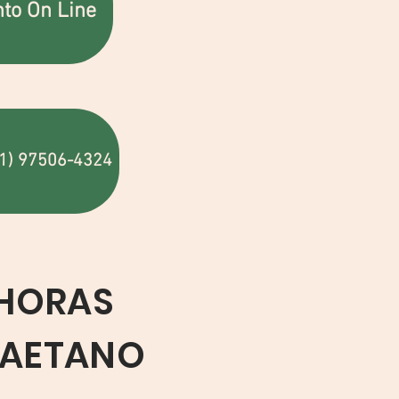
to On Line
11) 97506-4324
 HORAS
 CAETANO