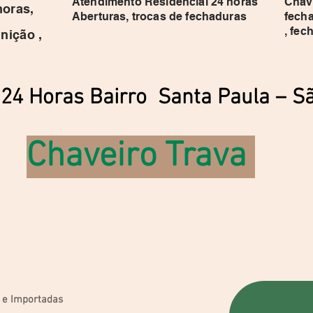
Atendimento Residencial 24 horas
Chave
horas,
Aberturas, trocas de fechaduras
fecha
, fec
nição ,
 24 Horas Bairro Santa Paula – 
Chaveiro Trava
 e Importadas