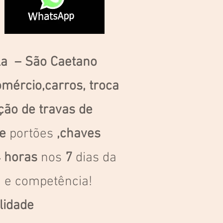
ula – São Caetano
omércio,carros, troca
ação de travas de
de
portões
,chaves
 horas
nos
7
dias da
 e competência!
lidade