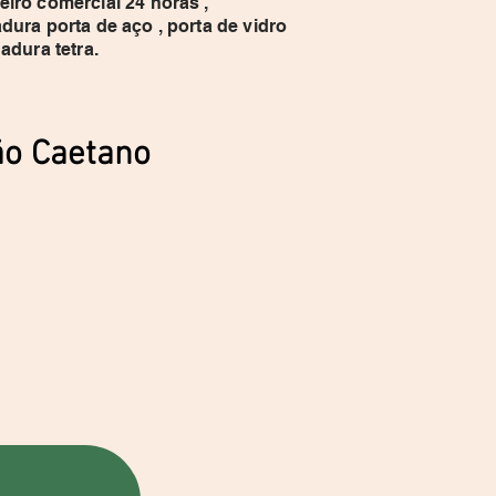
iro comercial 24 horas ,
dura porta de aço , porta de vidro
hadura tetra.
São Caetano