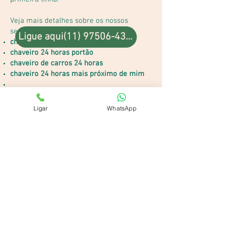
Veja mais detalhes sobre os nossos
serviços:
Ligue aqui(11) 97506-4324
chaveiro 24 horas perto de mim
chaveiro 24 horas portão
chaveiro de carros 24 horas
chaveiro 24 horas mais próximo de mim
Faça contato conosco agora mesmo!
Ligar
WhatsApp
Chaveiro carro
O serviço de chaveiro carro, trata-se de
um atendimento que é geralmente
integral e preparado a todo momento,
justamente por se tratar de serviços que
são principalmente voltados para casos
acidentais e imprevistos, como chave
presa na fechadura, esquecida do lado de
dentro, no painel, entre outras ocasiões. É